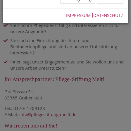
Nehmen Sie Kontakt zu uns auf!
IMPRESSUM
DATENSCHUTZ
Sie sind im Pflegedienst tätig und interessieren sich für
unsere Angebote?
Sie sind eine Einrichtung der Alten- und
Behindertenpflege und sind an unserer Untestützung
interessiert?
Ihnen sagt unser Engagement zu und Sie wollen uns und
unsere Arbeit unterstützen?
Ihr Ansprechpartner: Pflege-Stiftung Meltl
Gut Sossau 31
83355 Grabenstätt
Tel.: 0170- 1709123
E-Mail:
info@pflegestiftung-meltl.de
Wir freuen uns auf Sie!