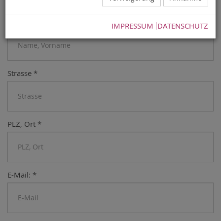
Anmeldung
Name, Vorname:
*
IMPRESSUM
DATENSCHUTZ
Strasse
*
PLZ, Ort
*
E-Mail:
*